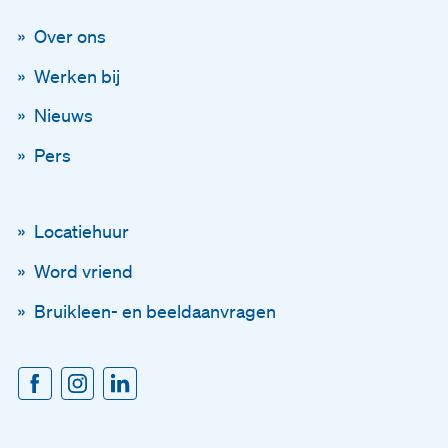
Over ons
Blijf op de hoogte
Werken bij
Via onze nieuwsbrief
Nieuws
Pers
Schrijf je in voor onze ni
En blijf op de hoogte
Locatiehuur
Word vriend
Voornaam
Bruikleen- en beeldaanvragen
Achternaam