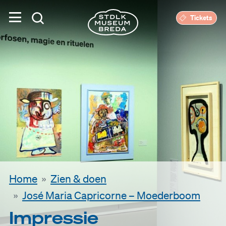
Tickets
Home
Zien & doen
José Maria Capricorne – Moederboom
Impressie