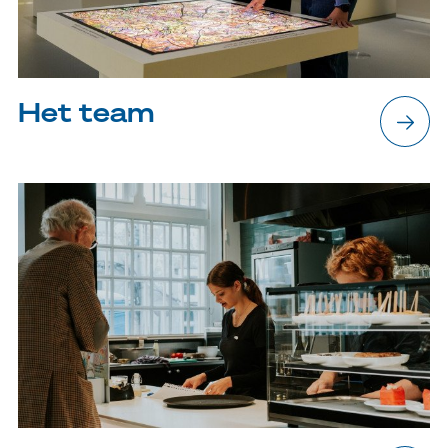
Bezoek
Museum
Het team
Collectie
Onderwijs
Steun ons
Zoeken
Tickets