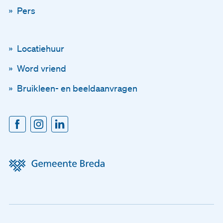
Pers
Blijf op de hoogte
Via onze nieuwsbrief
Locatiehuur
Word vriend
Schrijf je in voor onze ni
Bruikleen- en beeldaanvragen
En blijf op de hoogte
Voornaam
Achternaam