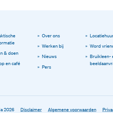
Blijf op de hoogt
Via onze n
aktische
Over ons
Locatiehuu
Schr
formatie
Werken bij
Word vrien
en & doen
Nieuws
Bruikleen- 
op en café
beeldaanv
Pers
Disclaimer
Voornaam
Algemene voorwaarden
Privacy
da 2026
Disclaimer
Algemene voorwaarden
Priva