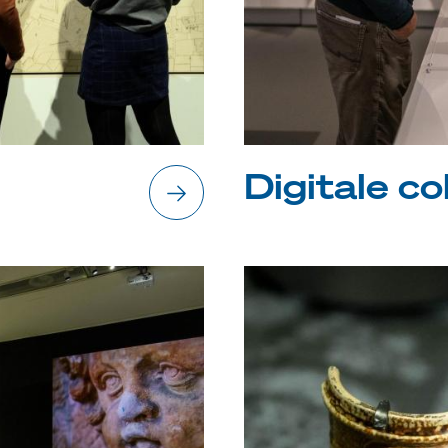
Onderwijs
Steun ons
Digitale co
Zoeken
Tickets
Nederlands
English