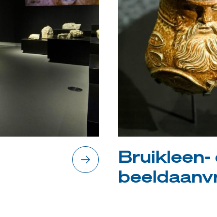
Bruikleen-
beeldaanv