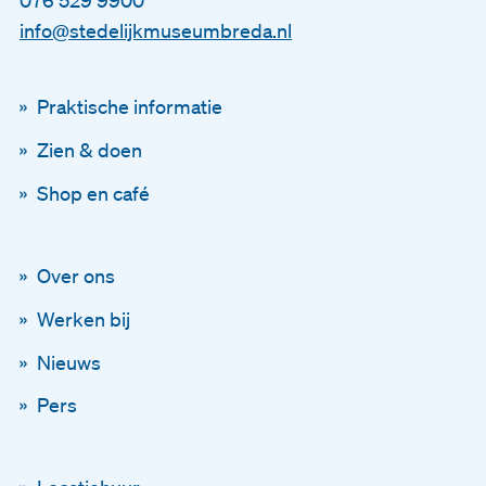
076 529 9900
info@stedelijkmuseumbreda.nl
Praktische informatie
Zien & doen
Shop en café
Over ons
Blijf op de hoogte
Werken bij
Via onze nieuwsbrief
Nieuws
Pers
Schrijf je in voor onze ni
En blijf op de hoogte