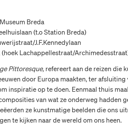
k Museum Breda
Nederlands
elhuislaan (t.o Station Breda)
English
werijstraat/J.F.Kennedylaan
k (hoek Lachappellestraat/Archimedesstraat
ge Pittoresque,
refereert aan de reizen die 
euwen door Europa maakten, ter afsluiting
om inspiratie op te doen. Eenmaal thuis maa
e composities van wat ze onderweg hadden ge
eëerden ze kunstmatige beelden die ons ui
gen te kijken naar de wereld om ons heen.