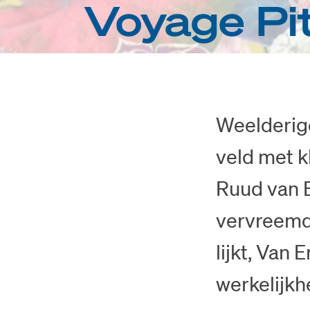
Voyage Pi
Weelderige
veld met k
Ruud van E
vervreemde
lijkt, Van
werkelijk