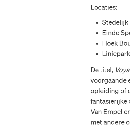
Locaties:
Stedelij
Einde Spe
Hoek Bou
Liniepar
De titel,
Voya
voorgaande e
opleiding of 
fantasierijk
Van Empel cr
met andere o