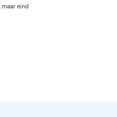
, maar eind
e
ieuwsbrief