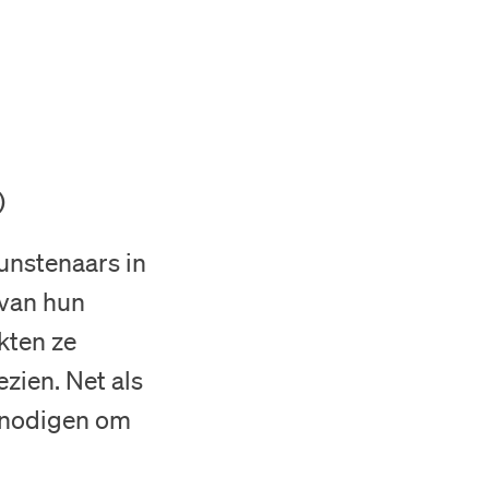
)
kunstenaars in
 van hun
kten ze
zien. Net als
tnodigen om