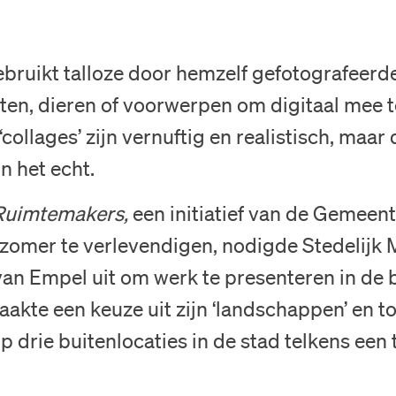
Bezoek
bruikt talloze door hemzelf gefotografeerde
Museum
ten, dieren of voorwerpen om digitaal mee 
 ‘collages’ zijn vernuftig en realistisch, maar
Collectie
in het echt.
Onderwijs
Ruimtemakers,
een initiatief van de Gemeen
 zomer te verlevendigen, nodigde Stedelij
Steun ons
an Empel uit om werk te presenteren in de 
kte een keuze uit zijn ‘landschappen’ en to
Zoeken
drie buitenlocaties in de stad telkens een 
Tickets