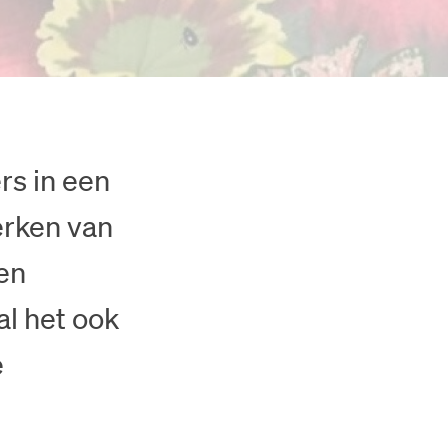
rs in een
erken van
 en
l het ook
e