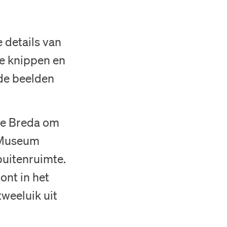
 details van
te knippen en
 de beelden
te Breda om
k Museum
buitenruimte.
ont in het
tweeluik uit