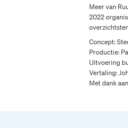
Meer van Ruu
2022 organis
overzichtste
Concept: Ste
Productie: Pa
Uitvoering b
Vertaling: J
Met dank aa