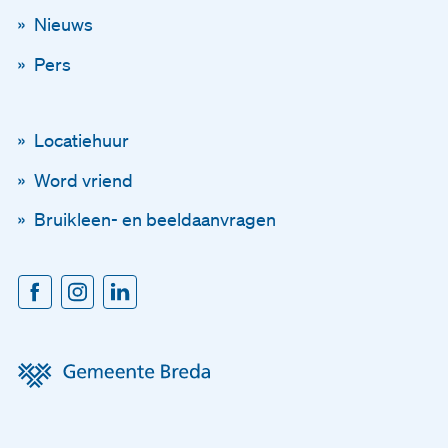
Via onze nieuwsbrief
Nieuws
Pers
Schrijf je in voor onze ni
En blijf op de hoogte
Locatiehuur
Word vriend
Voornaam
Bruikleen- en beeldaanvragen
Achternaam