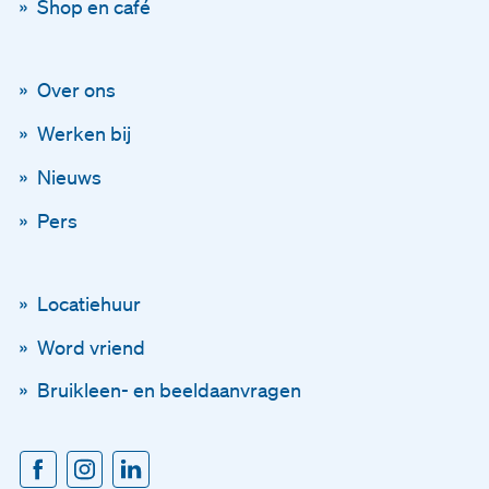
Shop en café
Over ons
Blijf op de hoogte
Werken bij
Via onze nieuwsbrief
Nieuws
Pers
Schrijf je in voor onze ni
En blijf op de hoogte
Locatiehuur
Word vriend
Voornaam
Bruikleen- en beeldaanvragen