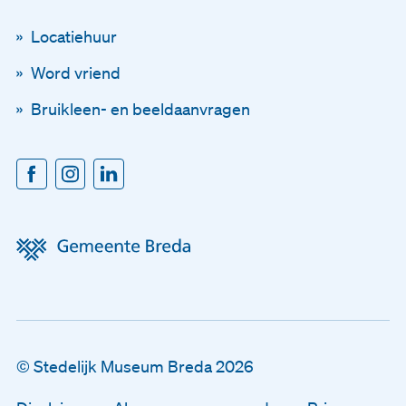
En blijf op de hoogte
Locatiehuur
Word vriend
Voornaam
Bruikleen- en beeldaanvragen
Achternaam
E-mailadres
Disclaimer
© Stedelijk Museum Breda 2026
Algemene voorwaarden