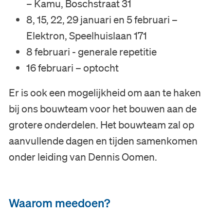
– Kamu, Boschstraat 31
8, 15, 22, 29 januari en 5 februari –
Collectie
Elektron, Speelhuislaan 171
8 februari - generale repetitie
Onderwijs
16 februari – optocht
Steun ons
Er is ook een mogelijkheid om aan te haken
bij ons bouwteam voor het bouwen aan de
Zoeken
grotere onderdelen. Het bouwteam zal op
Tickets
aanvullende dagen en tijden samenkomen
onder leiding van Dennis Oomen.
Nederlands
Waarom meedoen?
English