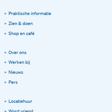
Praktische informatie
Zien & doen
Shop en café
Over ons
Blijf op de hoogte
Werken bij
Via onze nieuwsbrief
Nieuws
Pers
Schrijf je in voor onze ni
En blijf op de hoogte
Locatiehuur
Word vriend