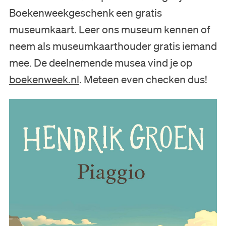
Collectie
Boekenweekgeschenk een gratis
museumkaart. Leer ons museum kennen of
Onderwijs
neem als museumkaarthouder gratis iemand
Steun ons
mee. De deelnemende musea vind je op
boekenweek.nl
. Meteen even checken dus!
Zoeken
Tickets
Nederlands
English