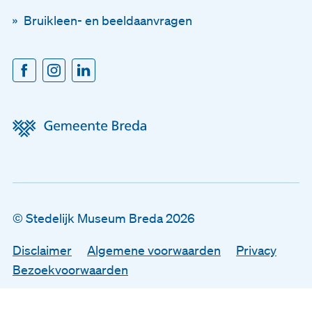
Bruikleen- en beeldaanvragen
Achternaam
E-mailadres
Disclaimer
Algemene voorwaarden
© Stedelijk Museum Breda 2026
Privacy
Disclaimer
Algemene voorwaarden
Privacy
Bezoekvoorwaarden
Bezoekvoorwaarden