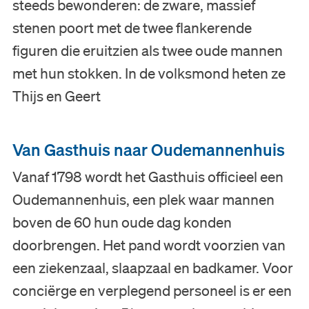
steeds bewonderen: de zware, massief
stenen poort met de twee flankerende
figuren die eruitzien als twee oude mannen
Bezoek
met hun stokken. In de volksmond heten ze
Thijs en Geert
Museum
Collectie
Van Gasthuis naar Oudemannenhuis
Vanaf 1798 wordt het Gasthuis officieel een
Onderwijs
Oudemannenhuis, een plek waar mannen
boven de 60 hun oude dag konden
Steun ons
doorbrengen. Het pand wordt voorzien van
Zoeken
een ziekenzaal, slaapzaal en badkamer. Voor
conciërge en verplegend personeel is er een
Tickets