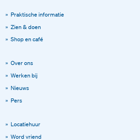
Praktische informatie
Zien & doen
Shop en café
Blijf op de hoogte
Over ons
Via onze nieuwsbrief
Werken bij
Nieuws
Schrijf je in voor onze ni
Pers
En blijf op de hoogte
Locatiehuur
Voornaam
Word vriend