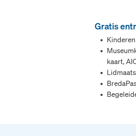
Gratis ent
Kinderen 
Museumka
kaart, AI
Lidmaats
BredaPa
Begeleid