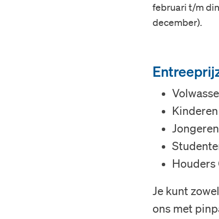
februari t/m di
december).
Entreeprij
Volwasse
Kinderen 
Jongeren 
Studenten
Houders 
Je kunt zowel
ons met pinpa