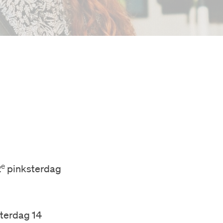
e
2
pinksterdag
aterdag 14