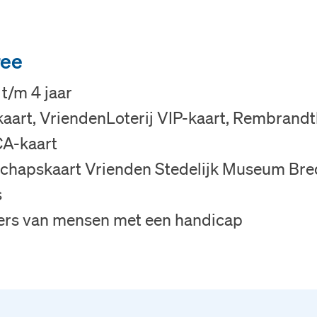
ree
t/m 4 jaar
art, VriendenLoterij VIP-kaart, Rembrandt
CA-kaart
chapskaart Vrienden Stedelijk Museum Bre
s
ers van mensen met een handicap
Blijf op de hoogt
Via onze n