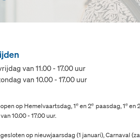
ijden
rijdag van 11.00 - 17.00 uur
ondag van 10.00 - 17.00 uur
Bezoek
Museum
e
e
e
 open op Hemelvaartsdag, 1
en 2
paasdag, 1
en 
van 10.00 - 17.00 uur.
Collectie
esloten op nieuwjaarsdag (1 januari), Carnaval (z