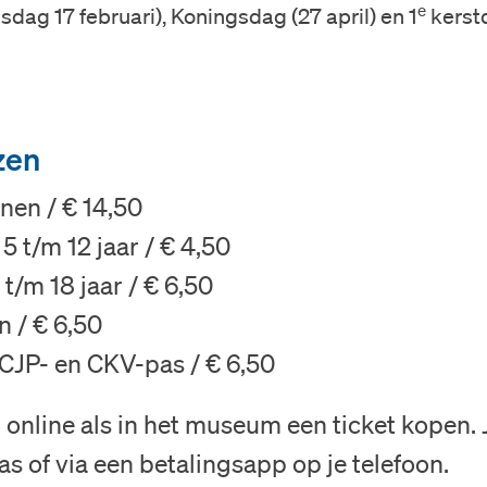
e
nsdag 17 februari), Koningsdag (27 april) en 1
kerst
Onderwijs
Steun ons
zen
Zoeken
nen / € 14,50
Tickets
5 t/m 12 jaar / € 4,50
t/m 18 jaar / € 6,50
 / € 6,50
Nederlands
CJP- en CKV-pas / € 6,50
English
 online als in het museum een ticket kopen. J
s of via een betalingsapp op je telefoon.