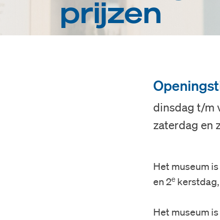
prijzen
Openingst
dinsdag t/m v
zaterdag en z
Het museum is
e
en 2
kerstdag, 
Het museum is g