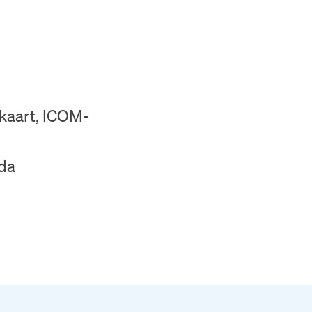
kaart, ICOM-
da
e
ieuwsbrief