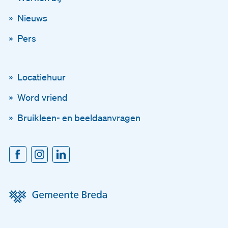
Via onze nieuwsbrief
Nieuws
Pers
Schrijf je in voor onze ni
En blijf op de hoogte
Locatiehuur
Word vriend
Voornaam
Bruikleen- en beeldaanvragen
Achternaam