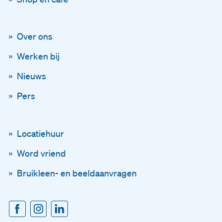
Over ons
Blijf op de hoogte
Werken bij
Via onze nieuwsbrief
Nieuws
Pers
Schrijf je in voor onze ni
En blijf op de hoogte
Locatiehuur
Word vriend
Voornaam
Bruikleen- en beeldaanvragen