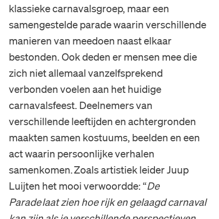
klassieke carnavalsgroep, maar een
Bezoek
samengestelde parade waarin verschillende
manieren van meedoen naast elkaar
Museum
bestonden. Ook deden er mensen mee die
zich niet allemaal vanzelfsprekend
Collectie
verbonden voelen aan het huidige
carnavalsfeest. Deelnemers van
Onderwijs
verschillende leeftijden en achtergronden
Steun ons
maakten samen kostuums, beelden en een
act waarin persoonlijke verhalen
Zoeken
samenkomen. Zoals artistiek leider Juup
Luijten het mooi verwoordde: “
De
Tickets
Parade laat zien hoe rijk en gelaagd carnaval
kan zijn als je verschillende perspectieven