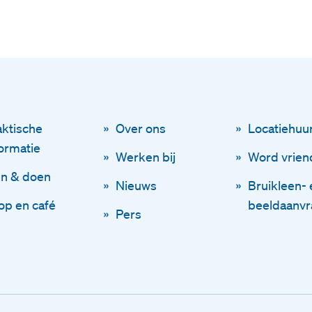
Blijf op de hoogt
Via onze n
aktische
Over ons
Locatiehuu
Schr
formatie
Werken bij
Word vrien
en & doen
Nieuws
Bruikleen- 
op en café
beeldaanv
Pers
Disclaimer
Voornaam
Algemene voorwaarden
Privacy