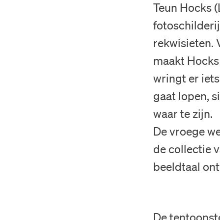
Teun Hocks (L
fotoschilder
rekwisieten. V
maakt Hocks a
wringt er iets
gaat lopen, si
waar te zijn.
De vroege wer
de collectie 
beeldtaal ont
De tentoonste