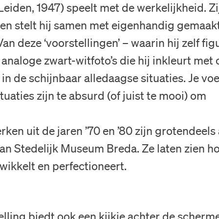
eiden, 1947) speelt met de werkelijkheid. Zi
ijen stelt hij samen met eigenhandig gemaak
an deze ‘voorstellingen’ – waarin hij zelf fig
naloge zwart-witfoto’s die hij inkleurt met ol
 in de schijnbaar alledaagse situaties. Je voe
tuaties zijn te absurd (of juist te mooi) om
ken uit de jaren ’70 en ’80 zijn grotendeels
van Stedelijk Museum Breda. Ze laten zien h
Bezoek
wikkelt en perfectioneert.
Museum
lling biedt ook een kijkje achter de scherme