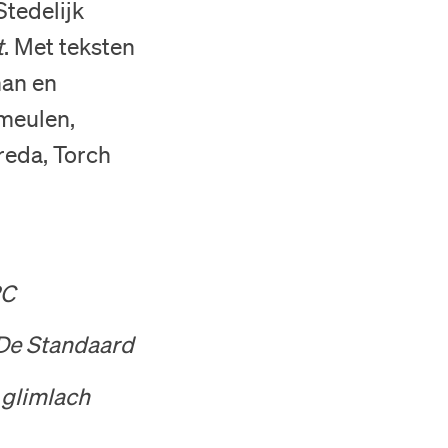
Stedelijk
t
. Met teksten
man en
meulen,
reda, Torch
RC
 De Standaard
 glimlach