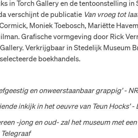
s in Torch Gallery en de tentoonstelling in 
 verschijnt de publicatie
Van vroeg tot laa
Cormick, Moniek Toebosch, Mariëtte Have
lman. Grafische vormgeving door Rick Ver
Gallery. Verkrijgbaar in Stedelijk Museum B
eselecteerde boekhandels.
efgeestig en onweerstaanbaar grappig’ - N
iende inkijk in het oeuvre van Teun Hocks’ -
ereen -jong en oud- zal het museum met een
e Telegraaf