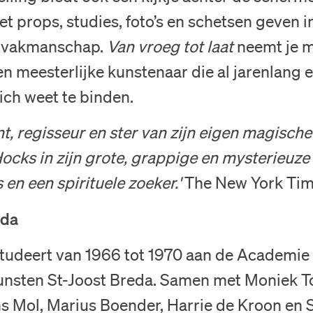
Collectie
t props, studies, foto’s en schetsen geven in
n vakmanschap.
Van vroeg tot laat
neemt je m
Onderwijs
n meesterlijke kunstenaar die al jarenlang 
ich weet te binden.
Steun ons
t, regisseur en ster van zijn eigen magische
Zoeken
ocks in zijn grote, grappige en mysterieuze 
 en een spirituele zoeker.'
The New York Ti
Tickets
eda
tudeert van 1966 tot 1970 aan de Academie
Nederlands
nsten St-Joost Breda. Samen met Moniek T
English
s Mol, Marius Boender, Harrie de Kroon en 