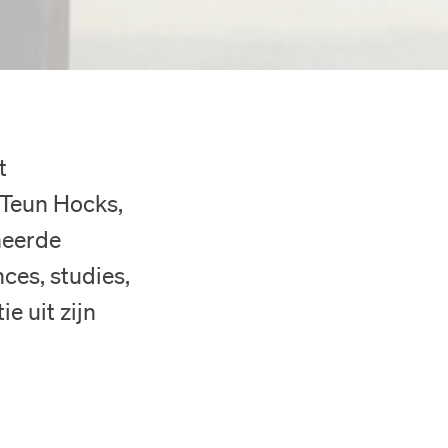
t
 Teun Hocks,
neerde
ces, studies,
e uit zijn