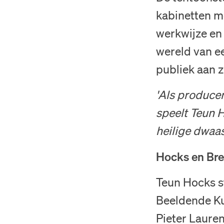
kabinetten me
werkwijze e
wereld van ee
publiek aan z
'Als producen
speelt Teun H
heilige dwaas
Hocks en Br
Teun Hocks s
Beeldende Ku
Pieter Lauren