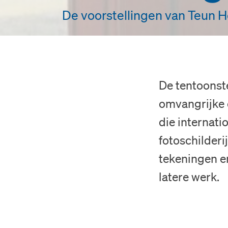
De voorstellingen van Teun 
De tentoonste
omvangrijke 
die internat
fotoschilderi
tekeningen en
latere werk.