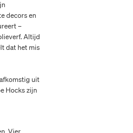
jn
te decors en
ureert –
ieverf. Altijd
lt dat het mis
 afkomstig uit
oe Hocks zijn
n. Vier