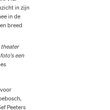
zicht in zijn
ee in de
een breed
 theater
foto's een
mes
 voor
oebosch,
Sef Peeters