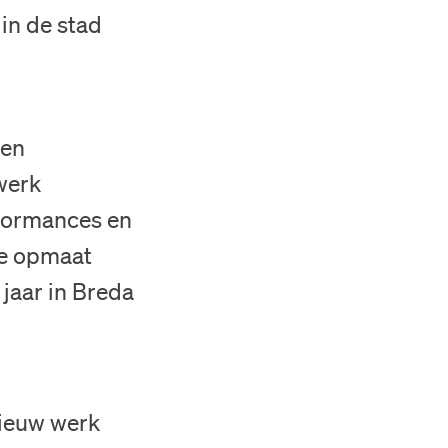
in de stad
ken
werk
erformances en
de opmaat
 jaar in Breda
nieuw werk