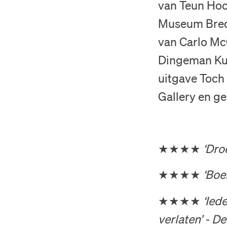
van Teun Hock
Museum Breda
van Carlo Mc
Dingeman Kui
uitgave Toch 
Gallery en g
★★★★
‘Dro
★★★★
‘Boe
★★★★
‘Ied
verlaten’ - D